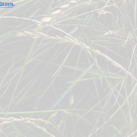
tützen
.