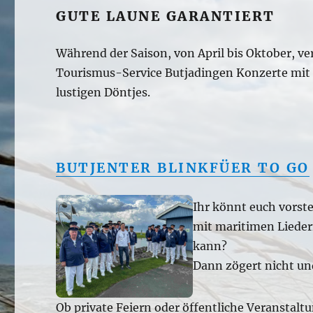
GUTE LAUNE GARANTIERT
Während der Saison, von April bis Oktober, v
Tourismus-Service Butjadingen Konzerte mit
lustigen Döntjes.
BUTJENTER BLINKFÜER TO GO
Ihr könnt euch vorst
mit maritimen Lieder
kann?
Dann zögert nicht un
Ob private Feiern oder öffentliche Veranstaltu