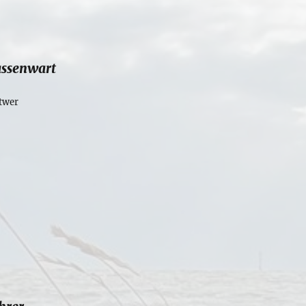
Kassenwart
twer