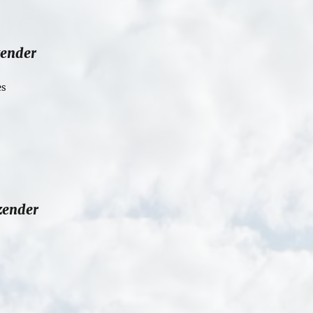
zender
es
tzender