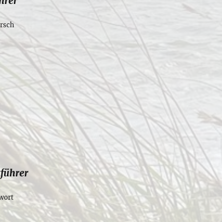
hrer
rsch
tführer
wort