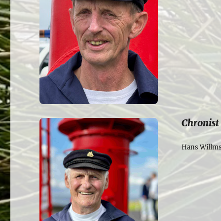
Chronist
Hans Willm