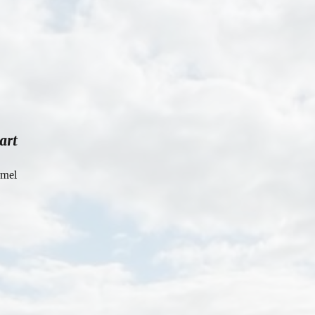
art
mel