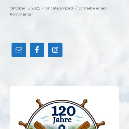
Veröffentlicht
Kategorien
Oktober 13, 2025
Uncategorized
Schreibe einen
am
zu
Kommentar
Test
3